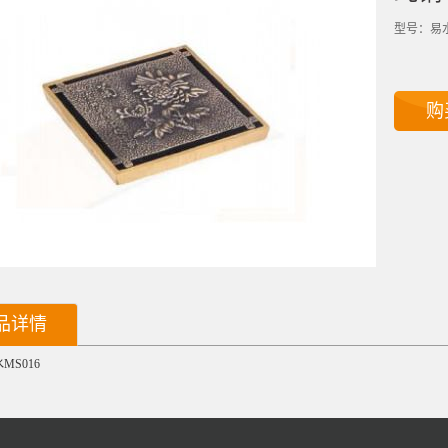
型号：易水
购
品详情
MS016